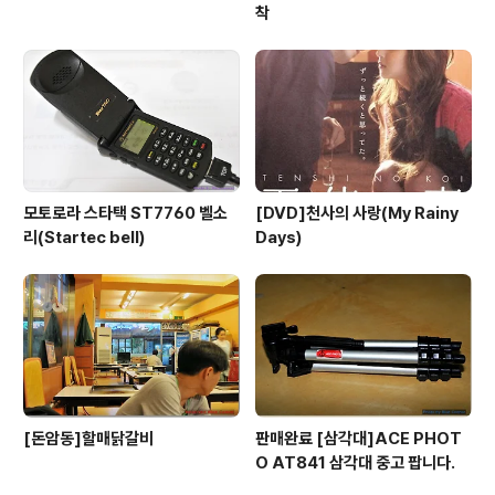
착
모토로라 스타택 ST7760 벨소
[DVD]천사의 사랑(My Rainy
리(Startec bell)
Days)
[돈암동]할매닭갈비
판매완료 [삼각대]ACE PHOT
O AT841 삼각대 중고 팝니다.