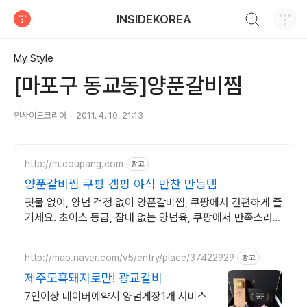
검색하기
INSIDEKOREA
티스토리
My Style
[마포구 동교동]양푼갈비찜
인사이드코리아
2011. 4. 10. 21:13
http://m.coupang.com
광고
양푼갈비찜 쿠팡 캠핑 야식 반찬 만능템
핏물 없이, 양념 걱정 없이 양푼갈비찜, 쿠팡에서 간편하게 즐
기세요. 초이스 등급, 잡내 없는 양념육, 쿠팡에서 만족스러운
맛을 경험하세요.
http://map.naver.com/v5/entry/place/37422929
광고
제주도흑돼지로만! 광교갈비
7인이상 네이버예약시 양념게장1개 서비스