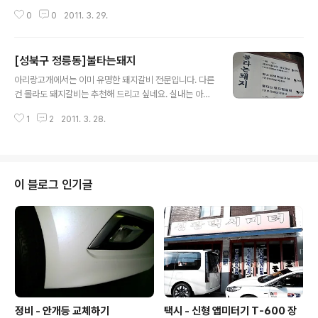
은 제가 찾습니다. 매콤한 맛이 생각나서 지인을 불러서 한
0
0
2011. 3. 29.
잔하려 했습니다. 멀리 사가정역까지 가서.. 줄서서 기라리
며 분위기 파악 후 안으로 들어갔습니다. 문전성시~ 뭐 알
려진 텔런트의 가족이 운영하는 곳이라서... 그건 그럿고,
[성북구 정릉동]불타는돼지
맛은 어떨까? 서비스는 어떨까? ㅎㅎㅎ 기대만큼은 아니지
글 내용
만.. 그래도 맛있고, 적당히 먹은듯 합니다. 매콤한 꼼장어
아리랑고개에서는 이미 유명한 돼지갈비 전문입니다. 다른
에 계란찜은 써비스... 그리고, 주먹밥을 같이 먹으니 딱 배
건 몰라도 돼지갈비는 추천해 드리고 싶네요. 실내는 아담
채우기 좋은것 같습니다. 사가정에서는 유명업소... 주변집
하지만.. 오래된 집이라서 아주머니의 정성과함께 돼지갈
들은 파리 날리고... 암튼 줄서는것은 기본입니다^^ Nikon
1
2
2011. 3. 28.
비를 드셔보시길~ 단... 환풍기가 있기는 하지만.. 옷에 냄
D300 & Sigma 24-70 F2.8 EX DG 2011-03-21
새를 감수하셔야 합니다. 구수한 된장찌개에... 양념잘된 돼
지갈비가 생각나실때.. 이곳을 찾아가 보시기 바랍니다. 아
~ 삼겹살에는 밥도 볶아 드시네요^^ Nikon D300 & Sig
ma 24-70 F2.8 EX DG 2011-03-20
이 블로그 인기글
정비 - 안개등 교체하기
택시 - 신형 앱미터기 T-600 장