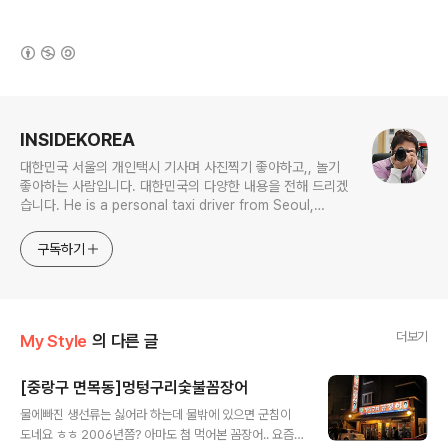
(새창열림)
로그 정보
INSIDEKOREA
대한민국 서울의 개인택시 기사며 사진찍기 좋아하고,, 놀기
좋아하는 사람입니다. 대한민국의 다양한 내용을 전해 드리겠
습니다. He is a personal taxi driver from Seoul,
Korea. He likes to take pictures, and he likes to
play. I will give you various contents of Korea.
구독하기
더보기
My Style
의 다른 글
[중랑구 면목동]멍텅구리숯불꼼장어
글 내용
물에빠진 생선류는 싫어라 하는데 물밖에 있으면 군침이
도네요 ㅎㅎ 2006년쯤? 아마도 첨 먹어본 꼼장어.. 요즘