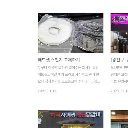
내 UBER앱을 통해 한국에서 택시를 호출 할
데스,블랙베
수 있는 장점도 가지고 있다. 위 그림의 QR코
클린코튼,나르
드를 찍어서 UBER택시를 이용시 3회의 기
일, 설명서,
본료 공짜 쿠폰이 제공되기에 한번 사용해 보
는 블랙,실버
는것도 좋을것 같습니다.많이 이용해 주세
법은 먼저 
요. 2024-11-09
를 본체에 넣
어뜨려 줍니
이 나오도록
해드셋 스펀지 교체하기
[광진구 
을 이용해서
리고 남은 
누구나 이름만 말하면 알아주는 회사의 유선
오랜만에 만
면 됩니다.
해드셋... 이걸 후기 쓰려고 사진찍고 준비 했
위치한 고깃
향제 잘못사
으나 정작후기는 소모품교체 후기라니... 정
나름 유명하
품 내구성 진짜 실망이다. 어째 스펀지가 이
가게입니다.
2023. 11. 13.
2023. 11. 1
렇게 허망하게 되는지... 정품 사느니 이것저
반찬류 그리
것 알아보고 알리발 짝퉁 스펀지 2가지를 구
께 좋은 자리
매했다. 역시 가성비는 알리다. 순정 스펀지
게 도착하면
는 사정없이 벗겨버리고 짝퉁 스펀지로 샥...
전 보통 평
교체도 쉽다. 내구성이 이게 더 좋은것 같다.
운 영혼) 부