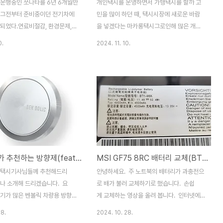
 운행중인 쏘나타를 6년 6개월만
개인택시를 운영하면서 가맹택시를 할까 고
 그전부터 준비중이던 전기차에
민을 많이 하던 때, 택시시장에 새로운 바람
 되었다.연료비절감, 환경문제,
을 넣겠다는 마카롱택시그로인해 많은 개인
 각종 소모품 비용등... 물론 개인
택시 및 법인택시가 가맹에 뛰어 들어 카카오
0.
2024. 11. 10.
 있겠으나 2022년 5월 강동
T를 압설거라는 무리한 예측을 한적이 있
에서 시승을 하면서 전기차로 기
다. 결론은, 시대에 너무 앞서간 나머지 힘을
는 생각을 가지게 되었다.물론 아
잃고 좌초한 최초의 가맹이 된 샘이다.예약택
즈를 생각 안한건 아니지만, 차량
시 및 깔끔한 외관과 함께 택시시장의 새로운
고질적인 싼마이재로로 인한 소음
패러다임을 만들려 노력은 많이 했으나경영
용량이 작은 배터리 문제로 나에
진의 방만 경영과 택시기사의 자질 문제로 수
는 생각이 더 들게 만들었다.2열
익성이 악화되고, 카카오T의 점유율로 인한
뺀 풀옵션이다. 1억131만원 후
마케팅전략의 실패등 ... 아무튼 서론이 길었
쏘나타 5대값. 헐.... 2025년
고 우버택시 가맹으로 가맹 전문 콜을 받게되
택시기사가 추천하는 방향제(feat.Benbolic)
MSI GF75 8RC 배터리 교체(BTY-M6K)
스리프트 신형을 알아보기도 했
면 수익 및 이미지 개선에 도움이 될까 고민
겐 치명적인 단점 몇가지가 발목을
하다가맹을 하기로 맘 먹고 시작을 했다. 다
 택시기사님들께 추천해드리
안녕하세요. 주 노트북의 배터리가 과충전으
13CM 길어진 롱휠베이스 말이 후
행이 내겐 우버콜과 일명 길빵만이 수익의 전
하나 소개해 드리겠습니다. 요
로 배가 불러 교체하기로 했습니다. 손쉽
부라가맹을 할 수 밖에... 수입도..
후기가 많은 벤볼릭 차량용 방향
게 교체하는 영상을 올려 봅니다. 인터넷에
7가지 향이 준비되어 본인에 맞
서 약 4~5만원에 구입했습니다. 뒷쪽 볼트
28.
2024. 10. 28.
시면 됩니다. (페르몬,헤스페리
를 모두 풀어 주면 배터리가 나옵니다.배터리