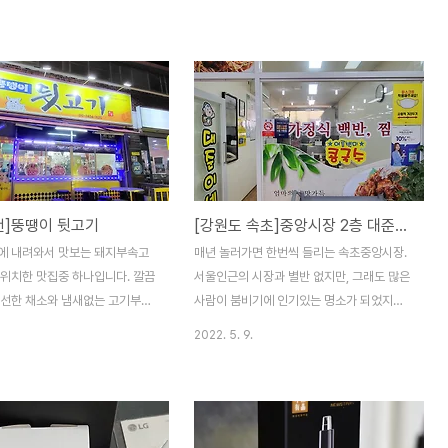
. 폐차를 안했다면 2022년 11
네분들은 다 아실듯 하네요. 주차장은 없으며
이 되는 차라 슬슬 기변을 해야
도보로 진입을 하셔야 합니다. 영업시간은
하지만 갑작스런 차량 기변으로 내년
09시 ~ 20시까지며 휴무는 연락해 보시기
년이 된다. 최근 급속도로 변하는
바랍니다. 다행이 이날 앞쪽에 자리가 비어
서 이제 직업도 없어지는 세상이
급하게 칼국수만 먹고 차를 뺐습니다. 오도가
것 같은 예감이 든다. 개인적으로
도 못하는 곳이지요. 제입맛에는 살짝 짠듯합
다고 생각이 든다. 내년 2월 만
니다. 워낙 싱겁게 먹어서 그런것도 있고... 다
로 전기차로 갈지 아니면 1~2년
른 메뉴는 쳐다보기만 했습니다. 아쉽게 다음
 생각도 할겸 개인적으로 호감이
을 기약하며... 대전 동구 대전로 825번길 11
천]뚱땡이 뒷고기
[강원도 속초]중앙시장 2층 대준이네
 한번 시승하기로 했다. 현대의
042-253-6799 2022-02-23 ㅁ 맛 4
랜드 제네시스(창세기)에서 나온
ㅁ 친 절 4 ㅁ 청 결 4 매우만족 5, 만족 4,
에 내려와서 맛보는 돼지부속고
매년 놀러가면 한번씩 들리는 속초중앙시장.
G80이다. 이 모델은 3번째 모
보통 3, 미흡 2, 매우미흡 1..
 위치한 맛집중 하나입니다. 깔끔
서울인근의 시장과 별반 없지만, 그래도 많은
신선한 채소와 냄새없는 고기부위
사람이 붐비기에 인기있는 명소가 되었지요.
콩나물국에 빠져 봅니다. 오랜만에
저는 일요일 놀다 월요일에 오기에 문을 닫거
2022. 5. 9.
과 함께 했으나 운전을 하는 관계
나 쉬는 가게가 많아 약간의 손해는 보나 인
.. 옥천읍에서도 소문난 집입니
파가 없다는 장점이 있지요. 숙소에서 나와
05-01
시장에 들러 이것저것 보다 끼니를 해결하고
자 2층에 위치한 식당에 갔습니다. 여러가지
메뉴도 있지만 돌솥비빔밥을 추천해 드립니