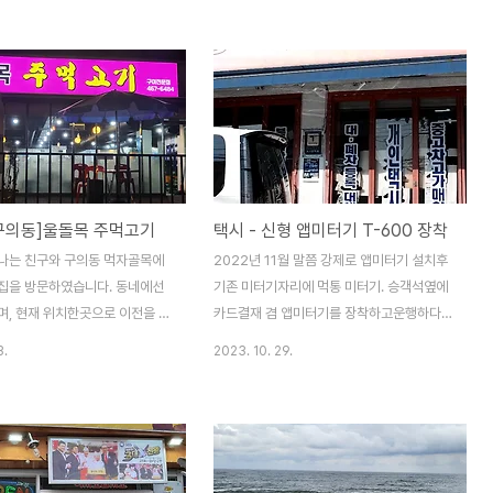
리앤베이,레몬라벤더,블랙체리,
쪽에 양면테이프를 제거하고 커넥터를 제거
시스) 구성품은 본체, 석고, 오
하면 됩니다.배터리가 배부른게 보이시죠?
 기본클립, 롱클립 그리고 본체
무섭습니다.신품교체후 전원 테스트도 해 봅
,핑크 3가지가 있습니다. 사용방
니다. 조립은 분해의 역순 이제 노트북의 새
본체 커버를 열어줍니다. 석고
로운 생명을 불어넣어 주었습니다.2024-
어 줍니다. 오일을 3~5방울 떨
10-18
다. 케이스를 닫고 적당량의 향
 조여줍니다. 그리고 동봉된 클립
구의동]울돌목 주먹고기
택시 - 신형 앱미터기 T-600 장착
 송풍구에 장착하시면 됩니다. 그
오일병은 비닐에 넣어서 보관하시
나는 친구와 구의동 먹자골목에
2022년 11월 말쯤 강제로 앱미터기 설치후
 제가 이제품을 선택한 이유는 방
집을 방문하였습니다. 동네에선
기존 미터기자리에 먹통 미터기. 승객석옆에
용하면 머리아프고 멀미도 납..
며, 현재 위치한곳으로 이전을 한
카드결재 겸 앱미터기를 장착하고운행하다
 돼지고기 부속 및 깔끔한 내부와
2023년도 신규로 선보인 T-600 앱미터기
3.
2023. 10. 29.
고 다정스럽고 친절한 분들과 함
로 변경을 했습니다.기존 장비 모두 철거하고
였네요. 주말엔 손님들 많고 늦
신형 미터기만 설치하니 깔끔하기는 하나 약
 줄을서서 대기할 정도 입니다.
간의 장단점이 보이네요.1. 하나로 통일되어
일에 움직이는 체질이라서(자유로
깔끔하다.1. 색상이 단조로와 구분하기 살짝
담없이 찾아갔습니다. 올만에 먹
어렵다.2. 종이 영수증 프린터를 별도로 장착