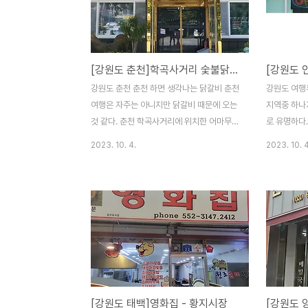
원래 흰색이나 지루해서 검정으로 바꿔보니
어보는 부속
오... 이것도 좋은데? 2023-10-31
마지막에 먹는
와 술한잔 
다. 2023-
[강원도 춘천]학곡사거리 숯불닭갈비
[강원도 
결 5 매우만족
우미흡 1 (
강원도 춘천 춘천 하면 생각나는 닭갈비 춘천
강원도 여행
만 하시기 바
여행은 자주는 아니지만 닭갈비 때문에 오는
지역중 하나
것 같다. 춘천 학곡사거리에 위치한 어마무시
로 유명하다
한 크기의 닭갈비집 한쪽은 숯불닭갈비용, 반
식당 내가 
2023. 10. 4.
2023. 10. 4
대편은 일반 닭갈비용 한곳에서 두가지를 선
없는 듯...
택하기 힘든게 아쉽기만 하다. 여느 닭갈비집
이집도 틀리
과 동일하며 양도 적당하다. 마지막은 역시
황태국 생각
밥을 볶아 먹어야 제맛이다. ㅁ 맛 5 ㅁ 친 절
ㅁ 맛 5 ㅁ 
5 ㅁ 청 결 5 매우만족 5, 만족 4, 보통 3, 미
만족 4, 보통
흡 2, 매우미흡 1 ( 지극히 개인적인 사견입니
개인적인 사
다. 참고만 하시기 바랍니다. ) 2023-09-
다. ) 2022
05
[강원도 태백]영화집 - 황지시장
[강원도 