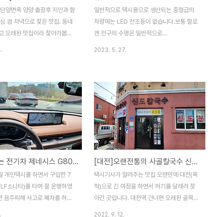
 단양면옥 양양 출장후 지인과 함
일반적으로 택시용으로 생산되는 중형급의
심 겸 저녁으로 찾은 맛집. 동네
차량에는 LED 전조등이 없습니다.보통 할로
고 오래된 맛집이라 찾아가봅니
겐 전구의 수명은 일반적으로
주차장은 만원이라 대중교통 이용하
25,000~30,000KM 주행후 전구수명이
.
2023. 5. 27.
립니다. 숙성된 가자미회에 비빔
다해서 교체를 하곤 합니다.평상시 야간운전
에 수육을 덤으로 들길수 있으니
을 많이 하는 차량의 경우입니다. 낮에만 운
면 될것 같습니다. ㅁ 맛 5 ㅁ
행하는 택시는 전구교체할 이유도 없습니
청 결 4 매우만족 5, 만족 4, 보통
다. 요즘 전기차 및 대형택시들은 LED전조등
 매우미흡 1 ( 지극히 개인적인 사
이 기본이 되어 많이 밝고 수명도 깁니다.초
고만 하시기 바랍니다. ) 2023-
기 투자로 소모품비가 절약되는 경향이 있지
요. 보통 전조등 벌브 교환과 크게 상이하지
않고, 다만 별도의 배선이 추가되거나 브라켓
이 추가되어 삽입하기에약간의 공간이 필요
억소리나는 전기차 제네시스 G80 ELECTRIFIED
[대전]오랜전통의 사골칼국수 신도분식
하니 이점은 참고하시기 바랍니다. ( 본 개봉
기 및 사용기는 개인적인 사비를 탈탙 털어
1월 개인택시를 하면서 구입한 7
택시기사가 알려주는 맛집 오랜만에 대전(옥
서 이곳 저곳에서 각종 포인트와 손품을 팔
(LF소나타)를 타며 잘 운행하였
척)으로 긴 여정을 하면서 허기를 달래려 찾
아 구입하였습니다. 참고 하시기 바랍니다. )
8년 음주피해 사고로 폐차를 하게
아간 곳입니다. 대전역 건너편 오래된 골목길
..
 7세대 쏘나타(뉴라이즈)로 강제
에 위치해서 찾기가 약간 힘들지만 그래도 동
.
2022. 9. 12.