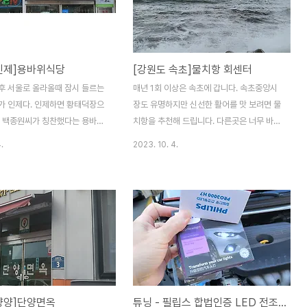
고기와 특유의 된장찌개 그리고
하여야 한다. 단조로우면서 기존 장비들을
 돼지껍데기... 오랜만에 친구
모두 철거하여 보기는 좋다.종이 영수증이 함
하며 추억을 이야기 해 보았습니
께 들어간 제품이 있으면서 이제품을 설치하
10-30 ㅁ 맛 5 ㅁ 친 절 5 ㅁ 청
는 의도는 무엇인가?기존 택시미터기 자리보
인제]용바위식당
[강원도 속초]물치항 회센터
 5, 만족 4, 보통 3, 미흡 2, 매
다는 운전자의 눈높이에 설치하면 어땠을
 지극히 개인적인 사견입니다. 참고
까? 2023-10-23
후 서울로 올라올때 잠시 들르는
매년 1회 이상은 속초에 갑니다. 속초중앙시
랍니다. )
가 인제다. 인제하면 황태덕장으
장도 유명하지만 신선한 활어를 맛 보려면 물
. 백종원씨가 칭찬했다는 용바위
치항을 추천해 드립니다. 다른곳은 너무 바가
볼땐 여타 지역의 음식과 틀린곳이
지가 심한듯 합니다. 물치항회센터는 주차장
.
2023. 10. 4.
 인제에 들러서 내가 아는집 3집중
도 크고 가게도 다양해서 원하는 곳에서 식사
지 않는듯 합니다. 황태국이 및
를 하시면 됩니다. 딱히 어느집을 추천해 드
나시면 이곳도 추천해 드립니다.
리지는 않습니다. 3~4명이 먹기에도 가격이
친 절 4 ㅁ 청 결 4 매우만족 5,
좋고 서울에서 먹는 느낌이 들더군요. ㅁ 맛
 3, 미흡 2, 매우미흡 1 ( 지극히
4 ㅁ 친 절 4 ㅁ 청 결 3 매우만족 5, 만족 4,
견입니다. 참고만 하시기 바랍니
보통 3, 미흡 2, 매우미흡 1 ( 지극히 개인적
-10-24
인 사견입니다. 참고만 하시기 바랍니다. )
2022-10-23
양양]단양면옥
튜닝 - 필립스 합법인증 LED 전조등 벌브 교체