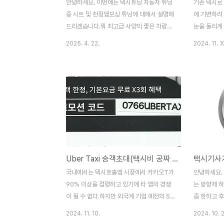
안녕하세요. 이번에는 택시튜닝 자동차 튜닝
기존 택시로
중 시트 및 천정엠보싱 튜닝에 대해서 설명해
에 기변하려
드리겠습니다.뭐 최고급 사양의 좋은 차량은
눈을 돌리게
순정이 최고 일겁니다.주변에 벤츠 또는 그
여름철 더위,
2025. 4. 22.
2024. 11. 1
이상의 차량이 튜닝하고 다니는 것을 볼 수
적으로 차이는
없듯이... 물론 가끔 양카는 존재.1. 대쉬보드
EV스테이션
커버 - 호불호가 들겁니다. 허나 제가 지금까
변해야 한다
지 택시 경험상 커버를 놓는다고 에어백에 영
이오닉 시리
향을 주거나한적이 없기에 더운 여름 반사열
전고문제, 
로 인한 눈부심 및 약간의 열차단과 인테리어
문제더구나 
를 얻을 수 있을것 같습니다. 2. 시트백커버 -
겐 아니다 라
승객들 특히 어린이들의 발로 앞좌석 시트를
후석 모너터 
차는 경우가 많은데 플라스틱의 재질을이쁜
덜덜한 금액. 
Uber Taxi 승객초대(택시비 공짜 쿠폰 3회 제공)
커버로 해 놓으면 발로 차기도 뭐하고 이물질
새로운 페이
이 묻었을때 청소도 용의합니다. 다향한 모양
으나, 나에
국내에서는 택시호출앱 시장에서 카카오T가
안녕하세요.
과 색상이 존재하기에 본인에게 어울리는 제
잡았다. - 
90% 이상을 점령하고 있기에 타 앱의 경쟁
는 방향제 
품을 선택하시면 ..
륜조향이지..
이 될 수 없다.하지만 외국계 기업 예전의 SK
즘 핫하고 
의 T맵을 인수한 UBER만이 약간의 점유율
제 입니다. 
2024. 11. 10.
2024. 10. 
을 가지고 있을 뿐이다.물론 외국인들은 자국
는 향을 고르