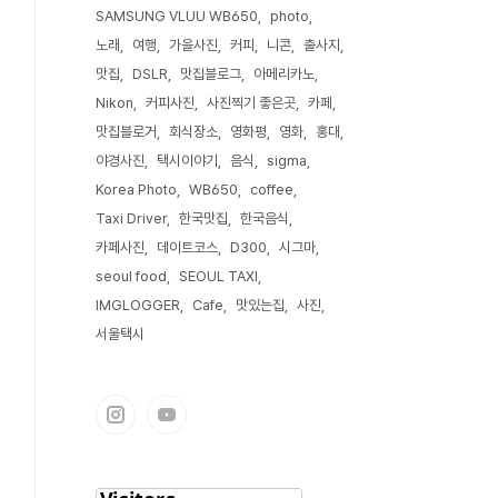
SAMSUNG VLUU WB650
photo
노래
여행
가을사진
커피
니콘
출사지
맛집
DSLR
맛집블로그
아메리카노
Nikon
커피사진
사진찍기 좋은곳
카페
맛집블로거
회식장소
영화평
영화
홍대
야경사진
택시이야기
음식
sigma
Korea Photo
WB650
coffee
Taxi Driver
한국맛집
한국음식
카페사진
데이트코스
D300
시그마
seoul food
SEOUL TAXI
IMGLOGGER
Cafe
맛있는집
사진
서울택시