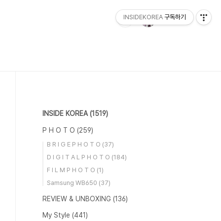
INSIDEKOREA
구독하기
INSIDE KOREA
(1519)
P H O T O
(259)
B R I G E P H O T O
(37)
D I G I T A L P H O T O
(184)
F I L M P H O T O
(1)
Samsung WB650
(37)
REVIEW & UNBOXING
(136)
My Style
(441)