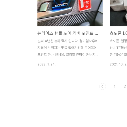
뉴라이즈 핸들 도어 커버 포인트 주기
효도폰 LG
벌써 4년된 뉴라 택시 입니다. 정기검사후에
효도폰. 일
지겹게 느껴지는 맛을 없애기위해 도어쪽에
산. LTE통
포인트 하나 줬네요. 알리발 싼마이 커버지만
한 기능은 없
그냥 도어 안쪽홈에 드라이버로 제끼고 양면
문자 위주의
2022. 1. 24.
2021. 10. 2
테이프로 작업하면 끝. 팁이 있다면 겨울철에
않고 베터리
는 접착력이 떨어져 라이터로 열을 가하면 좀
있으며 화면
수월 합니다. PS : 저부분 안빼도 됩니다. ㅎ
어르신용으로
1
2
ㅎㅎ 그냥 나중에 도어트림 탈거를 해보기 위
은 아니다.
해 되나 안되나 해 봤습니다. 2022-01-24
감성에 빠진
( 본 개봉기 및 사용기는 개인적인 사비를 탈
사업을 접어
탙 털어서 이곳 저곳에서 각종 포인트와 손품
이곳저곳에 
을 팔아 구입하였습니다. 참고 하시기 바랍니
2020-10
다. ) 가 격 : 5천원선 가 성 비 : 도어쪽 포인
적인 사비를