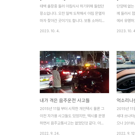
태백 출장중 들러 아침식사 하기위해 들렀던
단양에 없는
장소입니다. 오전 일찍 도착해서 아침 문열자
께 들러서 점
마자 찾아간 곳이기도 합니다. 보통 소머리국
에서 유명하
밥과는 약간 차원이 틀린 이곳만의 특성을 살
다. 주변 
2023. 10. 4.
2023. 10. 4
린 맛입니다. 정갈한 반찬과 다정하신 사장님
시라 부탁드
내외분 평일에 조용한 시장분위기... 시간내
막국수 거기
서 다시한번 가고싶은 곳입니다. ㅁ 맛 5 ㅁ
취향대로 드시
친 절 5 ㅁ 청 결 4 매우만족 5, 만족 4, 보통
친 절 5 ㅁ 
3, 미흡 2, 매우미흡 1 ( 지극히 개인적인 사
3, 미흡 2,
견입니다. 참고만 하시기 바랍니다. ) 2023-
견입니다. 참
07-06
07-06
내가 격은 음주운전 사고들
2015년 11월 부터 시작한 개인택시 물론 그
2015년 1
이전 자가용 사고들도 있었지만, 택시를 운영
세대 쏘나타
하면서 음주교통사고는 없었던것 같다. 아래
으나 201
는 그동안 나에게 벌어진 음주 사고들만 모아
되어 현재의
2022. 9. 24.
2022. 9. 12