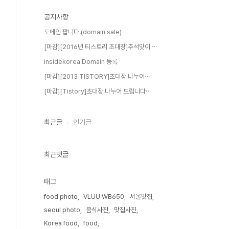
공지사항
도메인 팝니다.(domain sale)
[마감][2016년 티스토리 초대장]추석맞이 ⋯
insidekorea Domain 등록
[마감][2013 TISTORY]초대장 나누어⋯
[마감][Tistory]초대장 나누어 드립니다⋯
최근글
인기글
최근댓글
태그
food photo
VLUU WB650
서울맛집
seoul photo
음식사진
맛집사진
Korea food
food