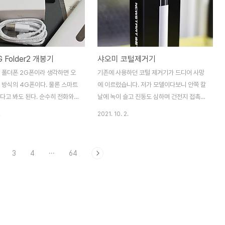
다. 신선한 재료에 특히 철마다 다른 냉이된
장찌개가 일품입니다. 물론 개인 맛의 차이겠
지요. 속초 중앙시장에 들러 배불리 끼니를
해결 했습니다. 2022-05-01
 Folder2 개봉기
샤오미 코털제거기
명 폴더폰 2G폰이라 생각하면 오
기존에 사용하던 코털 제거기가 드디어 사망
신 방식의 4G폰이다. 물론 스마트
에 이르렀습니다. 저가 모델이다보니 안쪽 칼
다고 봐도 된다. 순수히 전화와
날에 녹이 슬고 진동도 심하며 건전지 접촉에
 폰이라 생각한다. 크기는 작지
문제가 있어 새로 장만하기로 했습니다. 알리
.
2021. 10. 2.
를 분리하는 방식으로 구성되어
에서 알아보다 $ 7.08에 구입해서 이번에 소
에 글씨는 큼직큼직해서 노안의
개해 볼까 합니다. 우선 구성품은 본체, 설명
는 딱이다 물론 다 그렇다는것
서 및 보증서가 전부입니다. 그리고 작은 건
3
4
···
64
 아무튼 일주일 사용해보니 예전
전지(AAA) 하나가 들어가는 구조로 하부를
듯하다. 지금은 LG에서 휴대폰
돌려서 넣게 되어 있습니다. 뒤쪽을 볼펜 누
 아마 최신폰 구매는 힘들겠지만
르는 방식으로 딸깍하면 작동하고 다시한번
많이 남아있으리라 믿는다.
누르면 멈추는 구조입니다. 앞부분은 분리하
-05 ( 본 개봉기 및 사용기는 개인
여 물세척이 가능하고 두께가 작아서 구멍 구
 탈탙 털어서 이곳 저곳에서 각종
석구석 잘 들어갑니다. 모터가 돌면 약간의