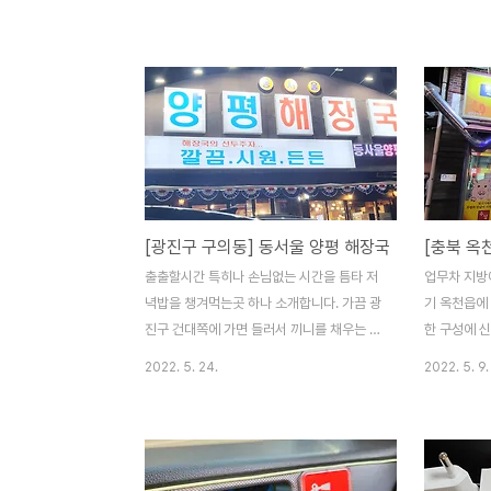
보았다. 1. 2018년 1월 18일 테헤란로 음주
기변을 하였다
사고 폐차 - 자정쯤 남양주 콜을 받고 출발해
월에 만 7년
서 얼마 안지났을때 일어났다. - 4중 추돌사
할 때... 
고를 당했다. - 폐차를 했으며, 손해가 이만
2월에 만 5
저만이 아니였다. 2. 2019년 10월 19일 성
사회를 보면
북구청 음주사고 - 금요일 자정쯤 성북구청
성큼 다가올
뒷쪽에서 음주차량에 사고 - 측면 추돌 충격
는 아직 멀었
으로 반대차선 밀린 사고 - 1차 음주사고후
5년을 계기
신규차량 구입후 얼마 안지나 사고, 300여만
더 두고볼지
[광진구 구의동] 동서울 양평 해장국
[충북 옥
원 수리. 3. 2022년 9월 21일 개나리아파트
가는 모델을
앞 음주사고 - 0시 58분경 서울 강남 개나리
프리미엄 브
출출할시간 특히나 손님없는 시간을 틈타 저
업무차 지방
아파트앞 교차로 브레이크 없..
중대형 세단 
녁밥을 챙겨먹는곳 하나 소개합니다. 가끔 광
기 옥천읍에
델..
진구 건대쪽에 가면 들러서 끼니를 채우는 장
한 구성에 
소 입니다. "동서울 양평 해장국" 해장국 양도
로 구수한 
2022. 5. 24.
2022. 5. 9.
많고, 밥이니 기타 반찬이 무한리필인 곳입니
많은 사람들
다. 이곳은 삶은 계란이 나오는 장소이기도
로 음료수만.
합니다. 간결한 반찬에 양많은 선지 및 내장
다. 2022-
들 천천히 푸짐히 한끼 해결하고 가시기 바랍
니다. 2022-05-20